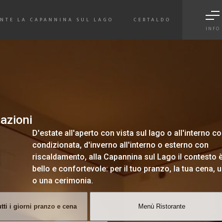
ie Policy
|
Tag
|
Credits
]
Web Marketing Certaldo
powered by |
Hotels Web
|
NTE LA CAPANNINA SUL LAGO
CERTALDO
INFO
azioni
D'estate all'aperto con vista sul lago o all'interno co
condizionata, d'inverno all'interno o esterno con
riscaldamento, alla Capannina sul Lago il contesto
bello e confortevole: per il tuo pranzo, la tua cena, 
o una cerimonia.
utti i giorni pranzo e cena
Menù Ristorante