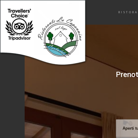
[
© Copyright
|
Privacy & Cook
RISTORA
Prenot
Aperti t