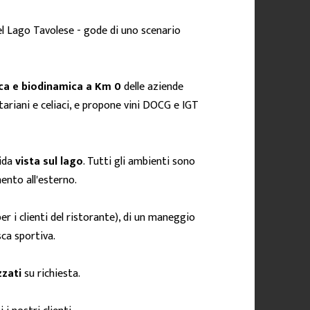
del Lago Tavolese - gode di uno scenario
ica e biodinamica a Km 0
delle aziende
etariani e celiaci, e propone vini DOCG e IGT
dida
vista sul lago
. Tutti gli ambienti sono
ento all'esterno.
er i clienti del ristorante), di un maneggio
sca sportiva.
zzati
su richiesta.