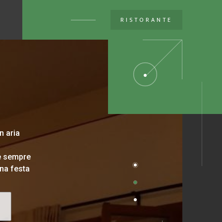
Italia Search
|
Network Portali
RISTORANTE
n aria
 è sempre
una festa