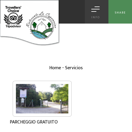
[
© Copyright
|
Privacy & Cookie Policy
|
Tag
|
Credits
]
Web Marketing
Certaldo
powered by |
Hotels Web
|
Italia Search
|
Network Portali
SHARE
INFO
Home
-
Servicios
PARCHEGGIO GRATUITO