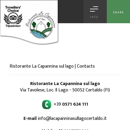
[
© Copyright
|
Privacy & Cookie Policy
|
Tag
|
Credits
]
Web Marketing
Certaldo
powered by |
Hotels Web
|
Italia Search
|
Network Portali
SHARE
INFO
Ristorante La Capannina sul lago | Contacts
Ristorante La Capannina sul lago
Via Tavolese, Loc. Il Lago - 50052 Certaldo (FI)
+39
0571 624 111
E-mail
info@lacapanninasullagocertaldo.it